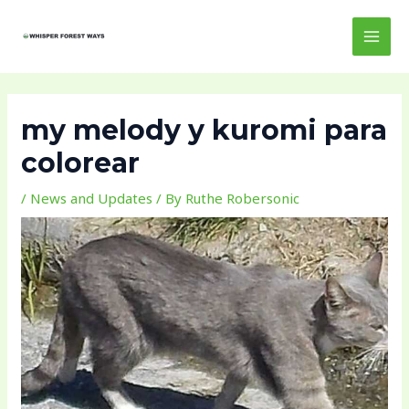
Skip
Post
MAI
to
navigation
MEN
content
my melody y kuromi para
colorear
/
News and Updates
/ By
Ruthe Robersonic